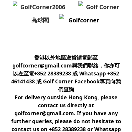
GolfCorner2006
Golf Corner
高球閣
Golfcorner
香港以外地區送貨請電郵至
golfcorner@gmail.com與我們聯絡，你亦可
以在至電+852 28389238 或 Whatsapp +852
46141438 或 Golf Corner Facebook專頁向我
們查詢
For delivery outside Hong Kong, please
contact us directly at
golfcorner@gmail.com. If you have any
further queries, please do not hesitate to
contact us on +852 28389238 or Whatsapp