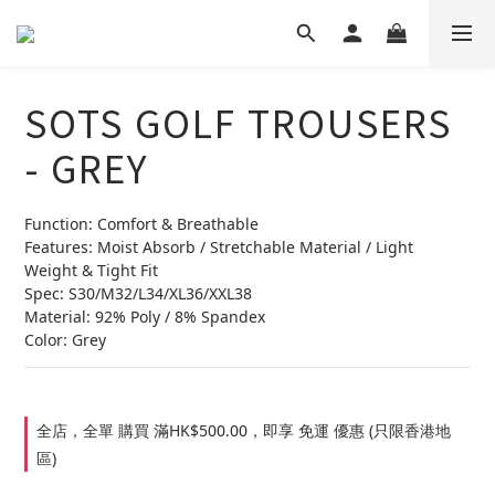
SOTS GOLF TROUSERS
- GREY
Function: Comfort & Breathable
Features: Moist Absorb / Stretchable Material / Light 
Weight & Tight Fit
Spec: S30/M32/L34/XL36/XXL38
Material: 92% Poly / 8% Spandex
Color: Grey
全店，全單 購買 滿HK$500.00，即享 免運 優惠 (只限香港地
區)