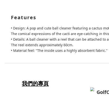
Features
• Design: A pop and cute ball cleaner featuring a cactus mo
The comical expressions of the cacti are eye-catching in thi
• Details: A ball cleaner with a reel that can be attached to a
The reel extends approximately 60cm.
• Material feel: "The inside uses a highly absorbent fabric."
我們的專頁
Golf