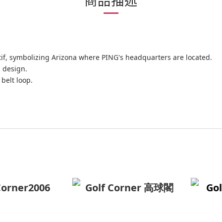
tif, symbolizing Arizona where PING's headquarters are located.
s design.
 belt loop.
Corner2006
Golf Corner 高球閣
Gol