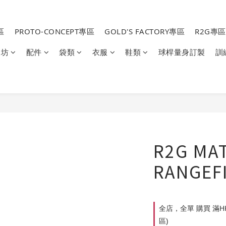
區
PROTO-CONCEPT專區
GOLD'S FACTORY專區
R2G專區
工坊
配件
袋類
衣服
鞋類
球桿量身訂製
訓
R2G MA
RANGEF
全店，全單 購買 滿HK
區)