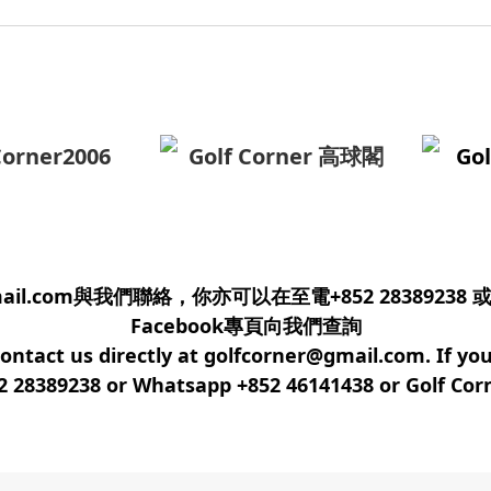
Corner2006
Golf Corner 高球閣
Gol
com與我們聯絡，你亦可以在至電+852 28389238 或 Whats
Facebook專頁向我們查詢
ontact us directly at golfcorner@gmail.com. If yo
52 28389238 or Whatsapp +852 46141438 or Golf Co