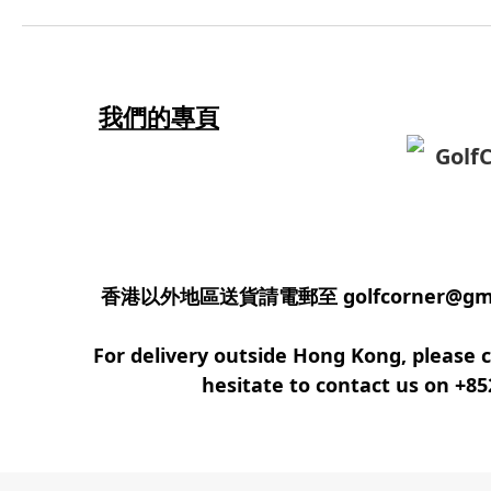
我們的專頁
Golf
香港以外地區送貨請電郵至 golfcorner@gmail.
For delivery outside Hong Kong, please c
hesitate to contact us on +8