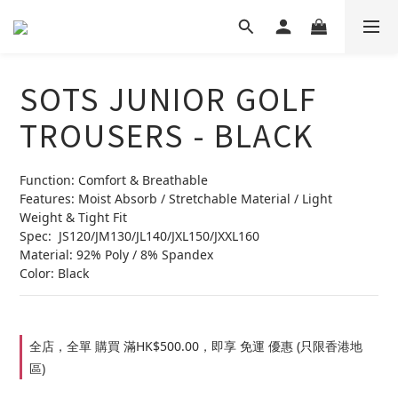
SOTS JUNIOR GOLF
TROUSERS - BLACK
Function: Comfort & Breathable
Features: Moist Absorb / Stretchable Material / Light 
Weight & Tight Fit
Spec:  JS120/JM130/JL140/JXL150/JXXL160
Material: 92% Poly / 8% Spandex
Color: Black
全店，全單 購買 滿HK$500.00，即享 免運 優惠 (只限香港地
區)